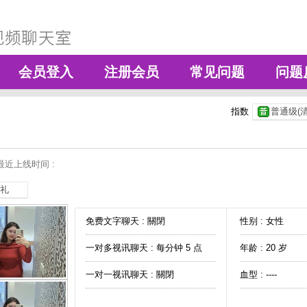
会员登入
注册会员
常见问题
问题
指数
普通级(清
最近上线时间 :
礼
免费文字聊天 :
關閉
性别 : 女性
一对多视讯聊天 :
每分钟 5 点
年龄 : 20 岁
一对一视讯聊天 :
關閉
血型 : ----