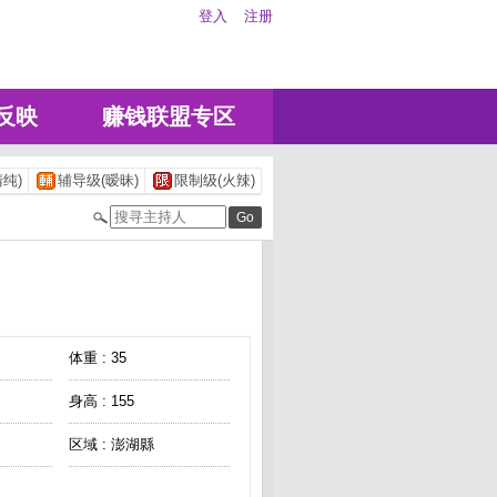
登入
注册
反映
赚钱联盟专区
纯)
辅导级(暧昧)
限制级(火辣)
体重 : 35
身高 : 155
区域 : 澎湖縣